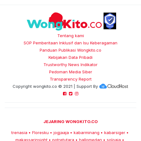
Tentang kami
SOP Pemberitaan Inklusif dan Isu Keberagaman
Panduan Publikasi Wongkito.co
Kebijakan Data Pribadi
Trustworthy News Indikator
Pedoman Media Siber
Transparency Report
Copyright
wongkito.co
© 2021 | Support By
JEJARING WONGKITO.CO
trenasia
Floresku
jogjaaja
kabarminang
kabarsiger
•
•
•
•
•
makassarinsight
potretutara
hallomedan
soloaja
•
•
•
•