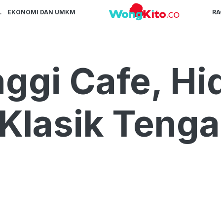
L
EKONOMI DAN UMKM
R
ggi Cafe, H
Klasik Teng