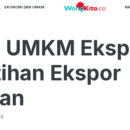
L
EKONOMI DAN UMKM
R
 UMKM Ekspa
tihan Ekspor
tan
IB