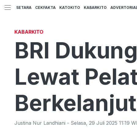
SETARA
CEKFAKTA
KATOKITO
KABARKITO
ADVERTORIA
KABARKITO
BRI Dukung
Lewat Pela
Berkelanju
Justina Nur Landhiani
-
Selasa
,
29 Juli 2025 11:19
W