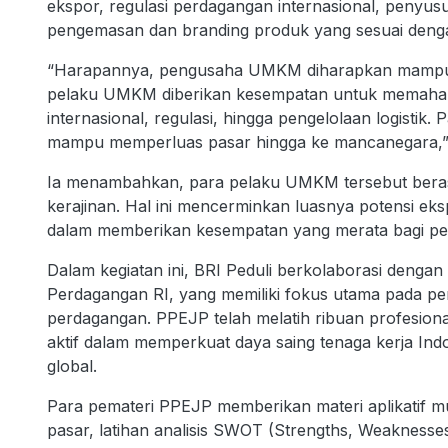
ekspor, regulasi perdagangan internasional, penyus
pengemasan dan branding produk yang sesuai dengan
“Harapannya, pengusaha UMKM diharapkan mampu m
pelaku UMKM diberikan kesempatan untuk memahami 
internasional, regulasi, hingga pengelolaan logisti
mampu memperluas pasar hingga ke mancanegara,”
Ia menambahkan, para pelaku UMKM tersebut berasal 
kerajinan. Hal ini mencerminkan luasnya potensi ek
dalam memberikan kesempatan yang merata bagi pel
Dalam kegiatan ini, BRI Peduli berkolaborasi deng
Perdagangan RI, yang memiliki fokus utama pada 
perdagangan. PPEJP telah melatih ribuan profesiona
aktif dalam memperkuat daya saing tenaga kerja In
global.
Para pemateri PPEJP memberikan materi aplikatif mula
pasar, latihan analisis SWOT (Strengths, Weaknesses