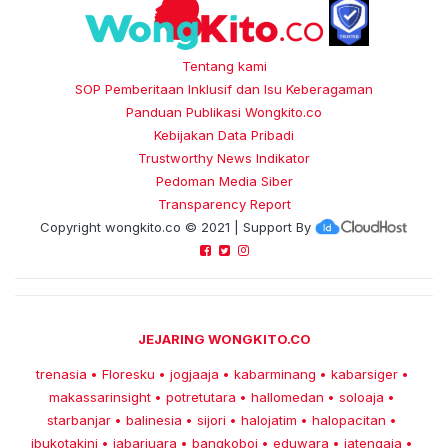
Tentang kami
SOP Pemberitaan Inklusif dan Isu Keberagaman
Panduan Publikasi Wongkito.co
Kebijakan Data Pribadi
Trustworthy News Indikator
Pedoman Media Siber
Transparency Report
Copyright
wongkito.co
© 2021 | Support By
JEJARING WONGKITO.CO
trenasia
Floresku
jogjaaja
kabarminang
kabarsiger
•
•
•
•
•
makassarinsight
potretutara
hallomedan
soloaja
•
•
•
•
starbanjar
balinesia
sijori
halojatim
halopacitan
•
•
•
•
•
ibukotakini
jabarjuara
bangkoboi
eduwara
jatengaja
•
•
•
•
•