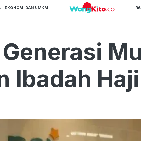
L
EKONOMI DAN UMKM
R
 Generasi M
 Ibadah Haji