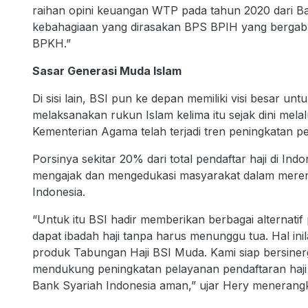
raihan opini keuangan WTP pada tahun 2020 dari B
kebahagiaan yang dirasakan BPS BPIH yang bergabun
BPKH.”
Sasar Generasi Muda Islam
Di sisi lain, BSI pun ke depan memiliki visi besar u
melaksanakan rukun Islam kelima itu sejak dini mela
Kementerian Agama telah terjadi tren peningkatan pe
Porsinya sekitar 20% dari total pendaftar haji di Indo
mengajak dan mengedukasi masyarakat dalam merenc
Indonesia.
“Untuk itu BSI hadir memberikan berbagai alternat
dapat ibadah haji tanpa harus menunggu tua. Hal ini
produk Tabungan Haji BSI Muda. Kami siap bersine
mendukung peningkatan pelayanan pendaftaran haji 
Bank Syariah Indonesia aman,” ujar Hery menerang