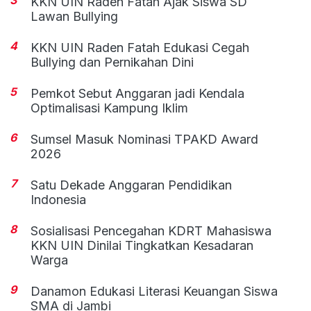
3
KKN UIN Raden Fatah Ajak Siswa SD
Lawan Bullying
4
KKN UIN Raden Fatah Edukasi Cegah
Bullying dan Pernikahan Dini
5
Pemkot Sebut Anggaran jadi Kendala
Optimalisasi Kampung Iklim
6
Sumsel Masuk Nominasi TPAKD Award
2026
7
Satu Dekade Anggaran Pendidikan
Indonesia
8
Sosialisasi Pencegahan KDRT Mahasiswa
KKN UIN Dinilai Tingkatkan Kesadaran
Warga
9
Danamon Edukasi Literasi Keuangan Siswa
SMA di Jambi