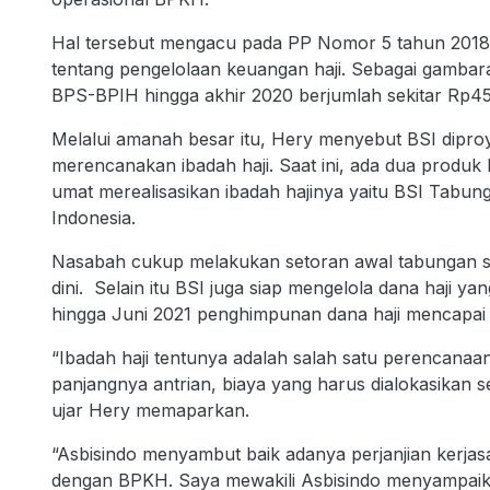
Hal tersebut mengacu pada PP Nomor 5 tahun 201
tentang pengelolaan keuangan haji. Sebagai gambara
BPS-BPIH hingga akhir 2020 berjumlah sekitar Rp45,3
Melalui amanah besar itu, Hery menyebut BSI dipro
merencanakan ibadah haji. Saat ini, ada dua produk 
umat merealisasikan ibadah hajinya yaitu BSI Tabun
Indonesia.
Nasabah cukup melakukan setoran awal tabungan se
dini. Selain itu BSI juga siap mengelola dana haji ya
hingga Juni 2021 penghimpunan dana haji mencapai R
“Ibadah haji tentunya adalah salah satu perencanaa
panjangnya antrian, biaya yang harus dialokasikan se
ujar Hery memaparkan.
“Asbisindo menyambut baik adanya perjanjian kerjas
dengan BPKH. Saya mewakili Asbisindo menyampaik