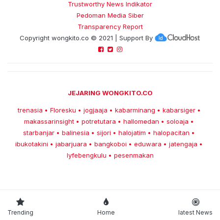
Trustworthy News Indikator
Pedoman Media Siber
Transparency Report
Copyright
wongkito.co
© 2021 | Support By
JEJARING WONGKITO.CO
trenasia
Floresku
jogjaaja
kabarminang
kabarsiger
•
•
•
•
•
makassarinsight
potretutara
hallomedan
soloaja
•
•
•
•
starbanjar
balinesia
sijori
halojatim
halopacitan
•
•
•
•
•
ibukotakini
jabarjuara
bangkoboi
eduwara
jatengaja
•
•
•
•
•
lyfebengkulu
pesenmakan
•
Trending
Home
latest News