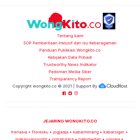
Tentang kami
SOP Pemberitaan Inklusif dan Isu Keberagaman
Panduan Publikasi Wongkito.co
Kebijakan Data Pribadi
Trustworthy News Indikator
Pedoman Media Siber
Transparency Report
Copyright
wongkito.co
© 2021 | Support By
JEJARING WONGKITO.CO
trenasia
Floresku
jogjaaja
kabarminang
kabarsiger
•
•
•
•
•
makassarinsight
potretutara
hallomedan
soloaja
•
•
•
•