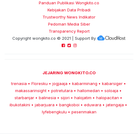
Panduan Publikasi Wongkito.co
Kebijakan Data Pribadi
Trustworthy News Indikator
Pedoman Media Siber
Transparency Report
Copyright
wongkito.co
© 2021 | Support By
JEJARING WONGKITO.CO
trenasia
Floresku
jogjaaja
kabarminang
kabarsiger
•
•
•
•
•
makassarinsight
potretutara
hallomedan
soloaja
•
•
•
•
starbanjar
balinesia
sijori
halojatim
halopacitan
•
•
•
•
•
ibukotakini
jabarjuara
bangkoboi
eduwara
jatengaja
•
•
•
•
•
lyfebengkulu
pesenmakan
•