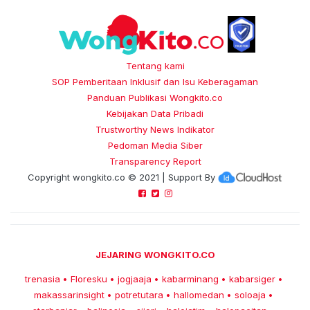
Tentang kami
SOP Pemberitaan Inklusif dan Isu Keberagaman
Panduan Publikasi Wongkito.co
Kebijakan Data Pribadi
Trustworthy News Indikator
Pedoman Media Siber
Transparency Report
Copyright
wongkito.co
© 2021 | Support By
JEJARING WONGKITO.CO
trenasia
Floresku
jogjaaja
kabarminang
kabarsiger
•
•
•
•
•
makassarinsight
potretutara
hallomedan
soloaja
•
•
•
•