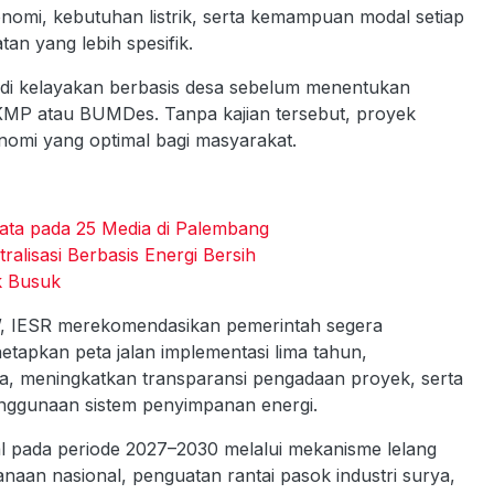
onomi, kebutuhan listrik, serta kemampuan modal setiap
n yang lebih spesifik.
udi kelayakan berbasis desa sebelum menentukan
DKMP atau BUMDes. Tanpa kajian tersebut, proyek
nomi yang optimal bagi masyarakat.
ata pada 25 Media di Palembang
alisasi Berbasis Energi Bersih
k Busuk
, IESR merekomendasikan pemerintah segera
tapkan peta jalan implementasi lima tahun,
da, meningkatkan transparansi pengadaan proyek, serta
enggunaan sistem penyimpanan energi.
l pada periode 2027–2030 melalui mekanisme lelang
an nasional, penguatan rantai pasok industri surya,