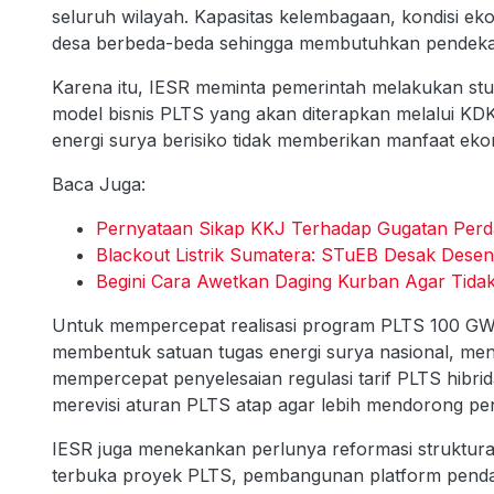
seluruh wilayah. Kapasitas kelembagaan, kondisi ek
desa berbeda-beda sehingga membutuhkan pendekata
Karena itu, IESR meminta pemerintah melakukan st
model bisnis PLTS yang akan diterapkan melalui K
energi surya berisiko tidak memberikan manfaat eko
Baca Juga:
Pernyataan Sikap KKJ Terhadap Gugatan Perd
Blackout Listrik Sumatera: STuEB Desak Desentr
Begini Cara Awetkan Daging Kurban Agar Tida
Untuk mempercepat realisasi program PLTS 100 GW
membentuk satuan tugas energi surya nasional, mene
mempercepat penyelesaian regulasi tarif PLTS hibri
merevisi aturan PLTS atap agar lebih mendorong p
IESR juga menekankan perlunya reformasi struktura
terbuka proyek PLTS, pembangunan platform pendana