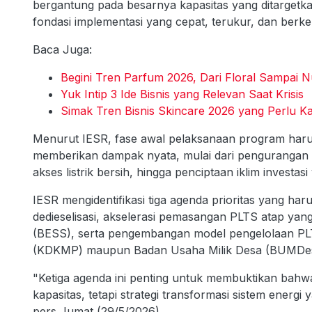
bergantung pada besarnya kapasitas yang ditarge
fondasi implementasi yang cepat, terukur, dan berke
Baca Juga:
Begini Tren Parfum 2026, Dari Floral Sampai
Yuk Intip 3 Ide Bisnis yang Relevan Saat Krisis
Simak Tren Bisnis Skincare 2026 yang Perlu K
Menurut IESR, fase awal pelaksanaan program haru
memberikan dampak nyata, mulai dari pengurangan
akses listrik bersih, hingga penciptaan iklim investas
IESR mengidentifikasi tiga agenda prioritas yang ha
dedieselisasi, akselerasi pemasangan PLTS atap yan
(BESS), serta pengembangan model pengelolaan PLT
(KDKMP) maupun Badan Usaha Milik Desa (BUMDes
"Ketiga agenda ini penting untuk membuktikan bah
kapasitas, tetapi strategi transformasi sistem energi
pers Jumat (29/5/2026).