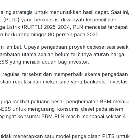
aling strategis untuk menunjukkan hasil cepat. Saat ini,
el (PLTD) yang beroperasi di wilayah terpencil dan
a Listrik (RUPTL) 2025–2034, PLN mencatat terdapat
tkan berkurang hingga 80 persen pada 2030.
an lambat. Upaya pengadaan proyek dedieselisasi sejak
hambatan utama adalah belum terbitnya aturan harga
ESS yang menjadi acuan bagi investor.
n regulasi tersebut dan memperbaiki skema pengadaan
stian regulasi dan mekanisme yang bankable, investasi
R juga melihat peluang besar penghematan BBM melalui
BESS untuk mengurangi konsumsi diesel pada sistem
g mengingat konsumsi BBM PLN masih mencapai sekitar 4
r tidak menerapkan satu model pengelolaan PLTS untuk