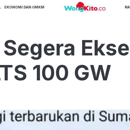
L
EKONOMI DAN UMKM
R
 Segera Ekse
LTS 100 GW