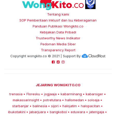
Tentang kami
SOP Pemberitaan Inklusif dan Isu Keberagaman
Panduan Publikasi Wongkito.co
Kebijakan Data Pribadi
Trustworthy News Indikator
Pedoman Media Siber
Transparency Report
Copyright
wongkito.co
© 2021 | Support By
JEJARING WONGKITO.CO
trenasia
Floresku
jogjaaja
kabarminang
kabarsiger
•
•
•
•
•
makassarinsight
potretutara
hallomedan
soloaja
•
•
•
•
starbanjar
balinesia
sijori
halojatim
halopacitan
•
•
•
•
•
ibukotakini
jabarjuara
bangkoboi
eduwara
jatengaja
•
•
•
•
•