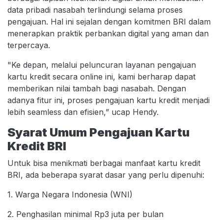
data pribadi nasabah terlindungi selama proses
pengajuan. Hal ini sejalan dengan komitmen BRI dalam
menerapkan praktik perbankan digital yang aman dan
terpercaya.
"Ke depan, melalui peluncuran layanan pengajuan
kartu kredit secara online ini, kami berharap dapat
memberikan nilai tambah bagi nasabah. Dengan
adanya fitur ini, proses pengajuan kartu kredit menjadi
lebih seamless dan efisien,” ucap Hendy.
Syarat Umum Pengajuan Kartu
Kredit BRI
Untuk bisa menikmati berbagai manfaat kartu kredit
BRI, ada beberapa syarat dasar yang perlu dipenuhi:
1. Warga Negara Indonesia (WNI)
2. Penghasilan minimal Rp3 juta per bulan