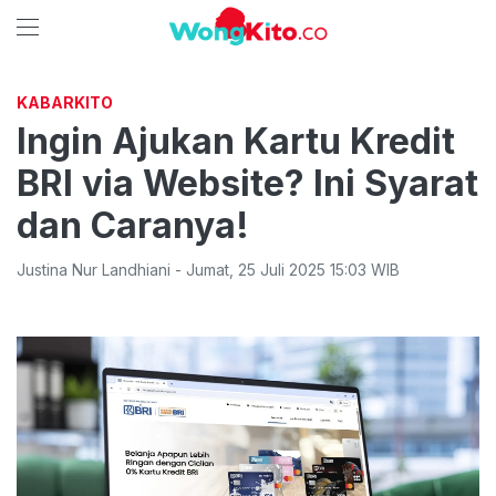
KABARKITO
Ingin Ajukan Kartu Kredit
BRI via Website? Ini Syarat
dan Caranya!
Justina Nur Landhiani
-
Jumat
,
25 Juli 2025 15:03
WIB