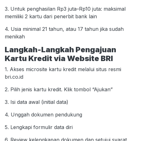
3. Untuk penghasilan Rp3 juta–Rp10 juta: maksimal
memiliki 2 kartu dari penerbit bank lain
4. Usia minimal 21 tahun, atau 17 tahun jika sudah
menikah
Langkah-Langkah Pengajuan
Kartu Kredit via Website BRI
1. Akses microsite kartu kredit melalui situs resmi
bri.co.id
2. Pilih jenis kartu kredit. Klik tombol “Ajukan”
3. Isi data awal (initial data)
4. Unggah dokumen pendukung
5. Lengkapi formulir data diri
6. Review kelengkapan dokumen dan setujui syarat