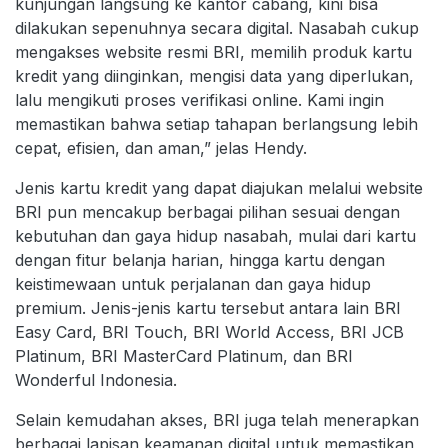
kunjungan langsung ke kantor cabang, kini bisa
dilakukan sepenuhnya secara digital. Nasabah cukup
mengakses website resmi BRI, memilih produk kartu
kredit yang diinginkan, mengisi data yang diperlukan,
lalu mengikuti proses verifikasi online. Kami ingin
memastikan bahwa setiap tahapan berlangsung lebih
cepat, efisien, dan aman,” jelas Hendy.
Jenis kartu kredit yang dapat diajukan melalui website
BRI pun mencakup berbagai pilihan sesuai dengan
kebutuhan dan gaya hidup nasabah, mulai dari kartu
dengan fitur belanja harian, hingga kartu dengan
keistimewaan untuk perjalanan dan gaya hidup
premium. Jenis-jenis kartu tersebut antara lain BRI
Easy Card, BRI Touch, BRI World Access, BRI JCB
Platinum, BRI MasterCard Platinum, dan BRI
Wonderful Indonesia.
Selain kemudahan akses, BRI juga telah menerapkan
berbagai lapisan keamanan digital untuk memastikan