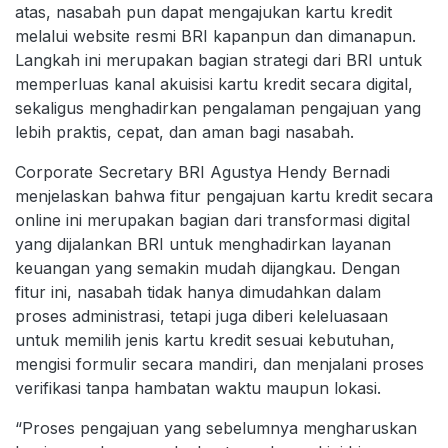
atas, nasabah pun dapat mengajukan kartu kredit
melalui website resmi BRI kapanpun dan dimanapun.
Langkah ini merupakan bagian strategi dari BRI untuk
memperluas kanal akuisisi kartu kredit secara digital,
sekaligus menghadirkan pengalaman pengajuan yang
lebih praktis, cepat, dan aman bagi nasabah.
Corporate Secretary BRI Agustya Hendy Bernadi
menjelaskan bahwa fitur pengajuan kartu kredit secara
online ini merupakan bagian dari transformasi digital
yang dijalankan BRI untuk menghadirkan layanan
keuangan yang semakin mudah dijangkau. Dengan
fitur ini, nasabah tidak hanya dimudahkan dalam
proses administrasi, tetapi juga diberi keleluasaan
untuk memilih jenis kartu kredit sesuai kebutuhan,
mengisi formulir secara mandiri, dan menjalani proses
verifikasi tanpa hambatan waktu maupun lokasi.
“Proses pengajuan yang sebelumnya mengharuskan