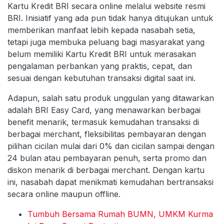
Kartu Kredit BRI secara online melalui website resmi
BRI. Inisiatif yang ada pun tidak hanya ditujukan untuk
memberikan manfaat lebih kepada nasabah setia,
tetapi juga membuka peluang bagi masyarakat yang
belum memiliki Kartu Kredit BRI untuk merasakan
pengalaman perbankan yang praktis, cepat, dan
sesuai dengan kebutuhan transaksi digital saat ini.
Adapun, salah satu produk unggulan yang ditawarkan
adalah BRI Easy Card, yang menawarkan berbagai
benefit menarik, termasuk kemudahan transaksi di
berbagai merchant, fleksibilitas pembayaran dengan
pilihan cicilan mulai dari 0% dan cicilan sampai dengan
24 bulan atau pembayaran penuh, serta promo dan
diskon menarik di berbagai merchant. Dengan kartu
ini, nasabah dapat menikmati kemudahan bertransaksi
secara online maupun offline.
Tumbuh Bersama Rumah BUMN, UMKM Kurma