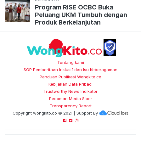
Program RISE OCBC Buka
Peluang UKM Tumbuh dengan
Produk Berkelanjutan
Tentang kami
SOP Pemberitaan Inklusif dan Isu Keberagaman
Panduan Publikasi Wongkito.co
Kebijakan Data Pribadi
Trustworthy News Indikator
Pedoman Media Siber
Transparency Report
Copyright
wongkito.co
© 2021 | Support By