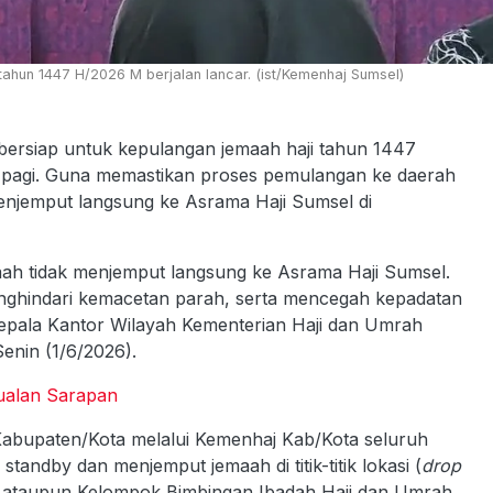
hun 1447 H/2026 M berjalan lancar. (ist/Kemenhaj Sumsel)
rsiap untuk kepulangan jemaah haji tahun 1447
) pagi. Guna memastikan proses pemulangan ke daerah
 menjemput langsung ke Asrama Haji Sumsel di
ah tidak menjemput langsung ke Asrama Haji Sumsel.
enghindari kemacetan parah, serta mencegah kepadatan
Kepala Kantor Wilayah Kementerian Haji dan Umrah
enin (1/6/2026).
Jualan Sarapan
Kabupaten/Kota melalui Kemenhaj Kab/Kota seluruh
tandby dan menjemput jemaah di titik-titik lokasi (
drop
ah ataupun Kelompok Bimbingan Ibadah Haji dan Umrah