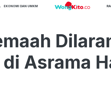
L
EKONOMI DAN UMKM
R
emaah Dilara
di Asrama Ha