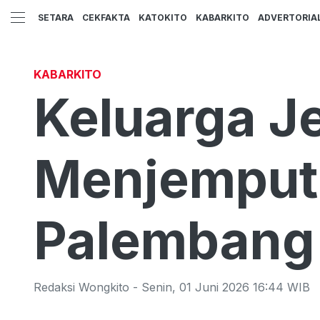
SETARA
CEKFAKTA
KATOKITO
KABARKITO
ADVERTORIA
KABARKITO
Keluarga J
Menjemput 
Palembang
Redaksi Wongkito
-
Senin
,
01 Juni 2026 16:44
WIB