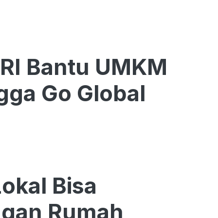
BRI Bantu UMKM
gga Go Global
kal Bisa
ngan Rumah