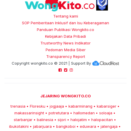
Tentang kami
SOP Pemberitaan Inklusif dan Isu Keberagaman
Panduan Publikasi Wongkito.co
Kebijakan Data Pribadi
Trustworthy News Indikator
Pedoman Media Siber
Transparency Report
Copyright
wongkito.co
© 2021 | Support By
JEJARING WONGKITO.CO
trenasia
Floresku
jogjaaja
kabarminang
kabarsiger
•
•
•
•
•
makassarinsight
potretutara
hallomedan
soloaja
•
•
•
•
starbanjar
balinesia
sijori
halojatim
halopacitan
•
•
•
•
•
ibukotakini
jabarjuara
bangkoboi
eduwara
jatengaja
•
•
•
•
•