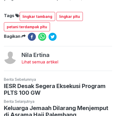
Tags
lingkar tambang
lingkar pltu
petani terdampak pltu
Bagikan
Nila Ertina
Lihat semua artikel
Berita Sebelumnya
IESR Desak Segera Eksekusi Program
PLTS 100 GW
Berita Selanjutnya
Keluarga Jemaah Dilarang Menjemput
di Asrama Haji Palembang