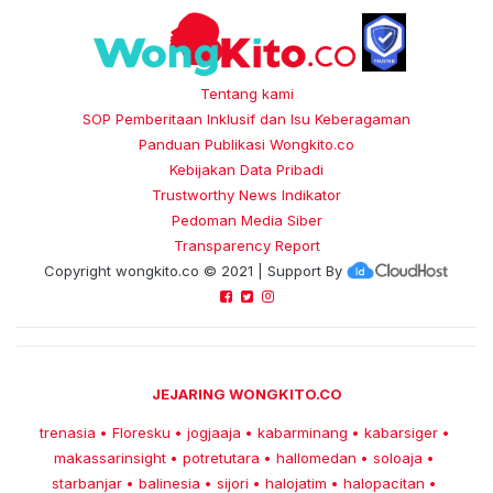
Tentang kami
SOP Pemberitaan Inklusif dan Isu Keberagaman
Panduan Publikasi Wongkito.co
Kebijakan Data Pribadi
Trustworthy News Indikator
Pedoman Media Siber
Transparency Report
Copyright
wongkito.co
© 2021 | Support By
JEJARING WONGKITO.CO
trenasia
Floresku
jogjaaja
kabarminang
kabarsiger
•
•
•
•
•
makassarinsight
potretutara
hallomedan
soloaja
•
•
•
•
starbanjar
balinesia
sijori
halojatim
halopacitan
•
•
•
•
•