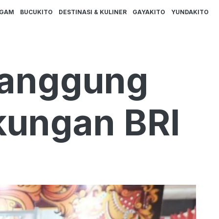
AGAM
BUCUKITO
DESTINASI & KULINER
GAYAKITO
YUNDAKITO
Panggung
kungan BRI