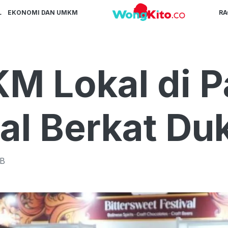
L
EKONOMI DAN UMKM
R
M Lokal di 
nal Berkat Du
B