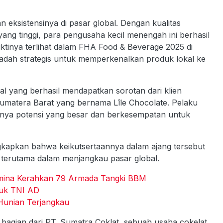
ksistensinya di pasar global. Dengan kualitas
ang tinggi, para pengusaha kecil menengah ini berhasil
uktinya terlihat dalam FHA Food & Beverage 2025 di
wadah strategis untuk memperkenalkan produk lokal ke
l yang berhasil mendapatkan sorotan dari klien
Sumatera Barat yang bernama Lîle Chocolate. Pelaku
nya potensi yang besar dan berkesempatan untuk
ngkapkan bahwa keikutsertaannya dalam ajang tersebut
terutama dalam menjangkau pasar global.
tamina Kerahkan 79 Armada Tangki BBM
uk TNI AD
Hunian Terjangkau
 bagian dari PT. Sumatra Coklat, sebuah usaha cokelat