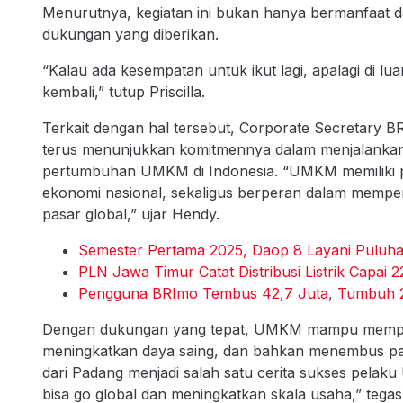
Menurutnya, kegiatan ini bukan hanya bermanfaat dar
dukungan yang diberikan.
“Kalau ada kesempatan untuk ikut lagi, apalagi di lua
kembali,” tutup Priscilla.
Terkait dengan hal tersebut, Corporate Secretary
terus menunjukkan komitmennya dalam menjalanka
pertumbuhan UMKM di Indonesia. “UMKM memiliki po
ekonomi nasional, sekaligus berperan dalam memper
pasar global,” ujar Hendy.
Semester Pertama 2025, Daop 8 Layani Puluh
PLN Jawa Timur Catat Distribusi Listrik Capai
Pengguna BRImo Tembus 42,7 Juta, Tumbuh 21
Dengan dukungan yang tepat, UMKM mampu memper
meningkatkan daya saing, dan bahkan menembus pas
dari Padang menjadi salah satu cerita sukses pel
bisa go global dan meningkatkan skala usaha,” tega