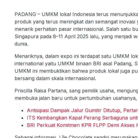
PADANG – UMKM lokal Indonesia terus menunjukkan e
produk yang terus meningkat dan semangat inovasi y
menarik perhatian pasar internasional. Salah satu b
Singapura pada 8–11 April 2025 lalu, yang menjadi 
dunia.
Menariknya, dalam expo ini terdapat satu UMKM loka
international yaitu UMKM binaan BRI asal Padang, 
UMKM ini membuktikan bahwa produk lokal juga pu
bersaing dalam skala internasional.
Priscilla Raisa Partana, sang pemilik usaha, mengu
membuka jalan baru untuk pertumbuhan usahanya, 
Antisipasi Dampak Jalur Gumitir Ditutup, Per
ITS Kembangkan Kapal Perang Serbaguna unt
BRI Perkuat Komitmen KPR FLPP Demi Akses 
Sebagai informasi, Lîle Chocolate sendiri merupakan