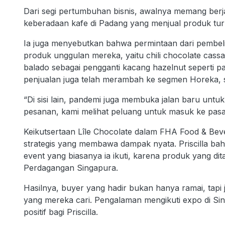
Dari segi pertumbuhan bisnis, awalnya memang berj
keberadaan kafe di Padang yang menjual produk tur
Ia juga menyebutkan bahwa permintaan dari pembeli 
produk unggulan mereka, yaitu chili chocolate cassa
balado sebagai pengganti kacang hazelnut seperti p
penjualan juga telah merambah ke segmen Horeka, se
“Di sisi lain, pandemi juga membuka jalan baru unt
pesanan, kami melihat peluang untuk masuk ke pasar
Keikutsertaan Lîle Chocolate dalam FHA Food & Bev
strategis yang membawa dampak nyata. Priscilla b
event yang biasanya ia ikuti, karena produk yang di
Perdagangan Singapura.
Hasilnya, buyer yang hadir bukan hanya ramai, tapi
yang mereka cari. Pengalaman mengikuti expo di Si
positif bagi Priscilla.