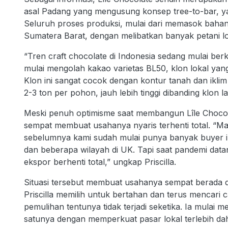
asal Padang yang mengusung konsep tree-to-bar, yait
Seluruh proses produksi, mulai dari memasok bahan
Sumatera Barat, dengan melibatkan banyak petani lo
“Tren craft chocolate di Indonesia sedang mulai b
mulai mengolah kakao varietas BL50, klon lokal yang
Klon ini sangat cocok dengan kontur tanah dan ikli
2-3 ton per pohon, jauh lebih tinggi dibanding klon la
Meski penuh optimisme saat membangun Lîle Chocolate
sempat membuat usahanya nyaris terhenti total. “M
sebelumnya kami sudah mulai punya banyak buyer i
dan beberapa wilayah di UK. Tapi saat pandemi dat
ekspor berhenti total,” ungkap Priscilla.
Situasi tersebut membuat usahanya sempat berada dal
Priscilla memilih untuk bertahan dan terus mencari c
pemulihan tentunya tidak terjadi seketika. Ia mulai m
satunya dengan memperkuat pasar lokal terlebih da