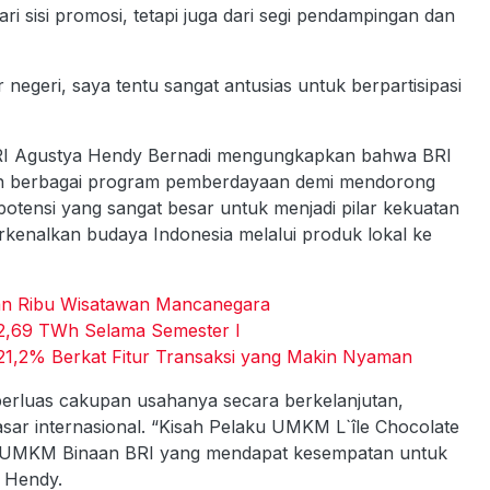
i sisi promosi, tetapi juga dari segi pendampingan dan
r negeri, saya tentu sangat antusias untuk berpartisipasi
 BRI Agustya Hendy Bernadi mengungkapkan bahwa BRI
n berbagai program pemberdayaan demi mendorong
tensi yang sangat besar untuk menjadi pilar kekuatan
kenalkan budaya Indonesia melalui produk lokal ke
an Ribu Wisatawan Mancanegara
 22,69 TWh Selama Semester I
,2% Berkat Fitur Transaksi yang Makin Nyaman
luas cakupan usahanya secara berkelanjutan,
ar internasional. “Kisah Pelaku UMKM L`île Chocolate
aku UMKM Binaan BRI yang mendapat kesempatan untuk
s Hendy.