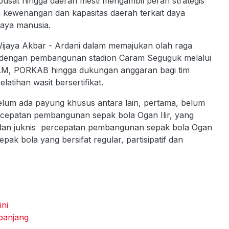
pusat hingga daerah mesti mengambil peran strategis
kewenangan dan kapasitas daerah terkait daya
daya manusia.
Wijaya Akbar - Ardani dalam memajukan olah raga
an dengan pembangunan stadion Caram Seguguk melalui
M, PORKAB hingga dukungan anggaran bagi tim
atihan wasit bersertifikat.
elum ada payung khusus antara lain, pertama, belum
ercepatan pembangunan sepak bola Ogan Ilir, yang
 dan juknis percepatan pembangunan sepak bola Ogan
ak bola yang bersifat regular, partisipatif dan
ni
panjang