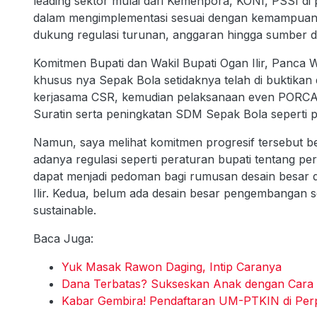
leading sektor mulai dari Kemenpora, KONI, PSSI di 
dalam mengimplementasi sesuai dengan kemampuan 
dukung regulasi turunan, anggaran hingga sumber 
Komitmen Bupati dan Wakil Bupati Ogan Ilir, Panca 
khusus nya Sepak Bola setidaknya telah di buktik
kerjasama CSR, kemudian pelaksanaan even PORCA
Suratin serta peningkatan SDM Sepak Bola seperti pel
Namun, saya melihat komitmen progresif tersebut b
adanya regulasi seperti peraturan bupati tentang p
dapat menjadi pedoman bagi rumusan desain besar
Ilir. Kedua, belum ada desain besar pengembangan sep
sustainable.
Baca Juga:
Yuk Masak Rawon Daging, Intip Caranya
Dana Terbatas? Sukseskan Anak dengan Cara i
Kabar Gembira! Pendaftaran UM-PTKIN di Per