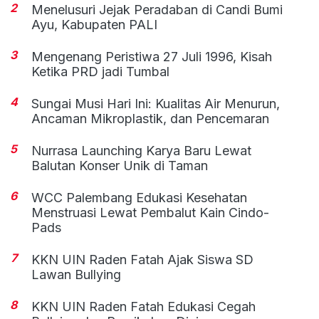
2
Menelusuri Jejak Peradaban di Candi Bumi
Ayu, Kabupaten PALI
3
Mengenang Peristiwa 27 Juli 1996, Kisah
Ketika PRD jadi Tumbal
4
Sungai Musi Hari Ini: Kualitas Air Menurun,
Ancaman Mikroplastik, dan Pencemaran
5
Nurrasa Launching Karya Baru Lewat
Balutan Konser Unik di Taman
6
WCC Palembang Edukasi Kesehatan
Menstruasi Lewat Pembalut Kain Cindo-
Pads
7
KKN UIN Raden Fatah Ajak Siswa SD
Lawan Bullying
8
KKN UIN Raden Fatah Edukasi Cegah