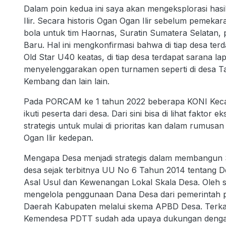
Dalam poin kedua ini saya akan mengeksplorasi hasil
Ilir. Secara historis Ogan Ogan Ilir sebelum peme
bola untuk tim Haornas, Suratin Sumatera Selatan, p
Baru. Hal ini mengkonfirmasi bahwa di tiap desa ter
Old Star U40 keatas, di tiap desa terdapat sarana l
menyelenggarakan open turnamen seperti di desa Ta
Kembang dan lain lain.
Pada PORCAM ke 1 tahun 2022 beberapa KONI Kecam
ikuti peserta dari desa. Dari sini bisa di lihat fakto
strategis untuk mulai di prioritas kan dalam rumu
Ogan Ilir kedepan.
Mengapa Desa menjadi strategis dalam membangun S
desa sejak terbitnya UU No 6 Tahun 2014 tentang 
Asal Usul dan Kewenangan Lokal Skala Desa. Oleh 
mengelola penggunaan Dana Desa dari pemerintah 
Daerah Kabupaten melalui skema APBD Desa. Terka
Kemendesa PDTT sudah ada upaya dukungan denga