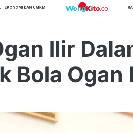
L
EKONOMI DAN UMKM
R
gan Ilir Dal
 Bola Ogan I