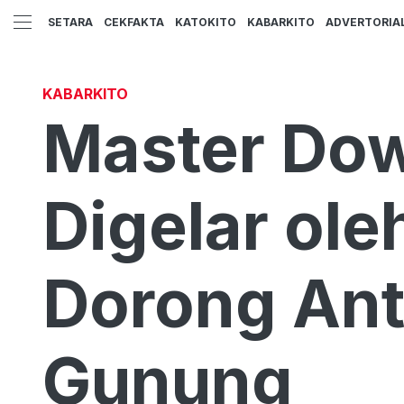
SETARA
CEKFAKTA
KATOKITO
KABARKITO
ADVERTORIA
KABARKITO
Master Dow
Digelar ole
Dorong An
Gunung