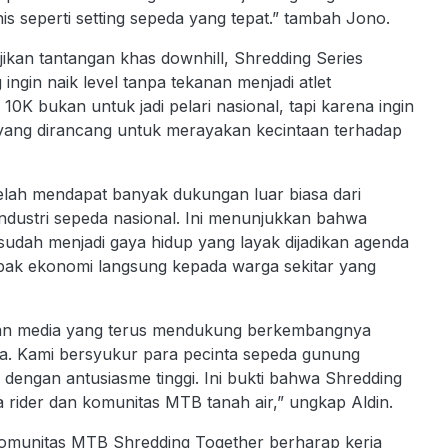
eknis seperti setting sepeda yang tepat.” tambah Jono.
kan tantangan khas downhill, Shredding Series
ngin naik level tanpa tekanan menjadi atlet
10K bukan untuk jadi pelari nasional, tapi karena ingin
 yang dirancang untuk merayakan kecintaan terhadap
h mendapat banyak dukungan luar biasa dari
ndustri sepeda nasional. Ini menunjukkan bahwa
 sudah menjadi gaya hidup yang layak dijadikan agenda
ampak ekonomi langsung kepada warga sekitar yang
kan media yang terus mendukung berkembangnya
ia. Kami bersyukur para pecinta sepeda gunung
gan antusiasme tinggi. Ini bukti bahwa Shredding
 rider dan komunitas MTB tanah air,” ungkap Aldin.
Komunitas MTB Shredding Together berharap kerja