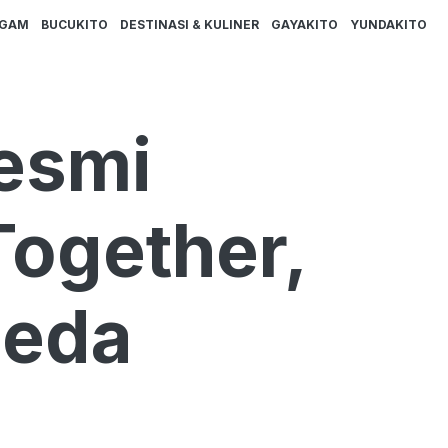
AGAM
BUCUKITO
DESTINASI & KULINER
GAYAKITO
YUNDAKITO
esmi
Together,
peda