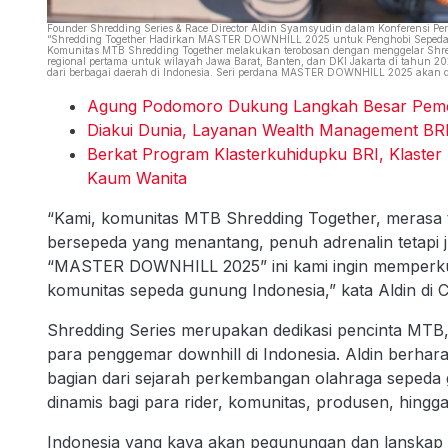
Founder Shredding Series & Race Director Aldin Syamsyudin dalam Konferensi Per
“Shredding Together Hadirkan MASTER DOWNHILL 2025 untuk Penghobi Sepeda 
Komunitas MTB Shredding Together melakukan terobosan dengan menggelar Sh
regional pertama untuk wilayah Jawa Barat, Banten, dan DKI Jakarta di tahun 2
dari berbagai daerah di Indonesia. Seri perdana MASTER DOWNHILL 2025 akan dig
Agung Podomoro Dukung Langkah Besar Pemer
Diakui Dunia, Layanan Wealth Management BRI
Berkat Program Klasterkuhidupku BRI, Klaster
Kaum Wanita
“Kami, komunitas MTB Shredding Together, merasa 
bersepeda yang menantang, penuh adrenalin tetapi 
“MASTER DOWNHILL 2025” ini kami ingin memperkuat
komunitas sepeda gunung Indonesia,” kata Aldin di C
Shredding Series merupakan dedikasi pencinta MTB
para penggemar downhill di Indonesia. Aldin ber
bagian dari sejarah perkembangan olahraga sepeda 
dinamis bagi para rider, komunitas, produsen, hing
Indonesia yang kaya akan pegunungan dan lanskap 