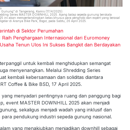
s
Gunung” di Tangerang, Kamis (17/4/2025).
redding Series MASTER DOWNHILL 2025. Ajang balap sepeda gunung berskala
025 ini akan mempertandingkan kelas khusus para penghobi dan expert yang berasal
elar di Aranya Bike Park, Bogor, pada Sabtu, 26 April 2025.
intah di Sektor Perumahan
 Raih Penghargaan Internasional dari Euromoney
 Usaha Tenun Ulos Ini Sukses Bangkit dan Berdayakan
terpanggil untuk kembali menghidupkan semangat
juga menyenangkan. Melalui Shredding Series
 kembali kebersamaan dan soliditas diantara
RT Coffee & Bike BSD, 17 April 2025.
, yang menyadari pentingnya ruang dan panggung bagi
harap, event MASTER DOWNHILL 2025 akan menjadi
gunung, sekaligus menjadi wadah yang inklusif dan
ga para pendukung industri sepeda gunung nasional.
alam yang menakjubkan menjadikan downhill sebagai