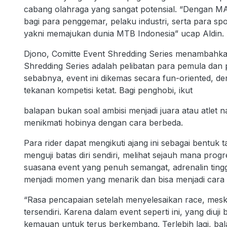
cabang olahraga yang sangat potensial. “Dengan
bagi para penggemar, pelaku industri, serta para 
yakni memajukan dunia MTB Indonesia” ucap Aldin.
Djono, Comitte Event Shredding Series menambahkan,
Shredding Series adalah pelibatan para pemula dan 
sebabnya, event ini dikemas secara fun-oriented, de
tekanan kompetisi ketat. Bagi penghobi, ikut
balapan bukan soal ambisi menjadi juara atau atlet n
menikmati hobinya dengan cara berbeda.
Para rider dapat mengikuti ajang ini sebagai bentuk
menguji batas diri sendiri, melihat sejauh mana progres
suasana event yang penuh semangat, adrenalin tingg
menjadi momen yang menarik dan bisa menjadi cara 
“Rasa pencapaian setelah menyelesaikan race, mes
tersendiri. Karena dalam event seperti ini, yang diuji 
kemauan untuk terus berkembang. Terlebih lagi, bal