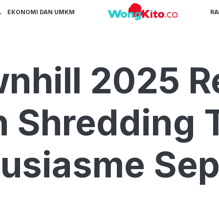
L
EKONOMI DAN UMKM
R
nhill 2025 R
h Shredding 
tusiasme Se