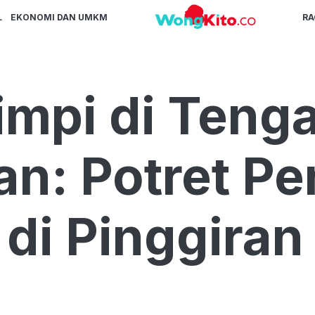
L
EKONOMI DAN UMKM
R
mpi di Teng
an: Potret P
 di Pinggira