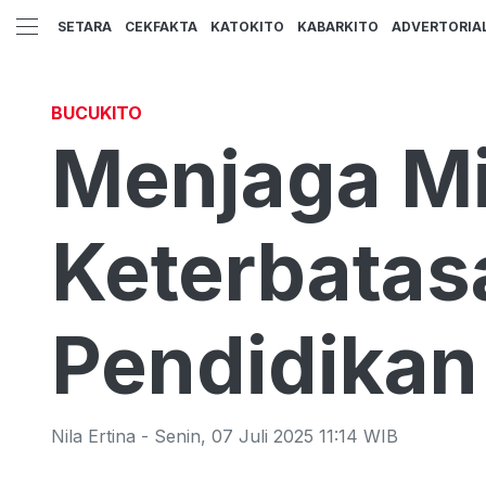
SETARA
CEKFAKTA
KATOKITO
KABARKITO
ADVERTORIA
BUCUKITO
Menjaga Mi
Keterbatas
Pendidikan
Nila Ertina
-
Senin
,
07 Juli 2025 11:14
WIB