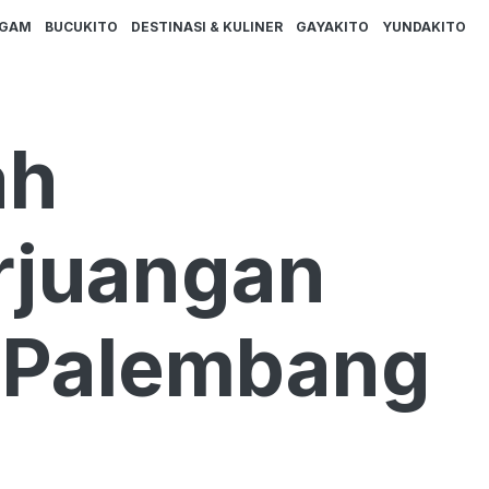
AGAM
BUCUKITO
DESTINASI & KULINER
GAYAKITO
YUNDAKITO
ah
erjuangan
n Palembang