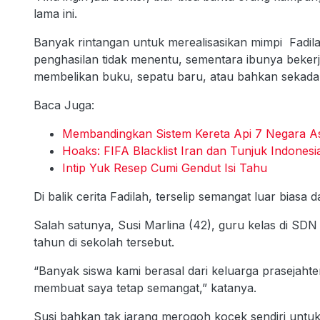
lama ini.
Banyak rintangan untuk merealisasikan mimpi Fad
penghasilan tidak menentu, sementara ibunya bekerj
membelikan buku, sepatu baru, atau bahkan sekada
Baca Juga:
Membandingkan Sistem Kereta Api 7 Negara A
Hoaks: FIFA Blacklist Iran dan Tunjuk Indonesi
Intip Yuk Resep Cumi Gendut Isi Tahu
Di balik cerita Fadilah, terselip semangat luar bias
Salah satunya, Susi Marlina (42), guru kelas di SD
tahun di sekolah tersebut.
“Banyak siswa kami berasal dari keluarga prasejahter
membuat saya tetap semangat,” katanya.
Susi bahkan tak jarang merogoh kocek sendiri untu