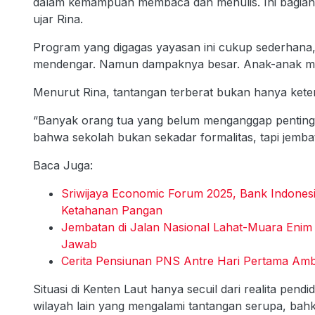
dalam kemampuan membaca dan menulis. Ini bagian 
ujar Rina.
Program yang digagas yayasan ini cukup sederhana,
mendengar. Namun dampaknya besar. Anak-anak mera
Menurut Rina, tantangan terberat bukan hanya keterb
“Banyak orang tua yang belum menganggap penting 
bahwa sekolah bukan sekadar formalitas, tapi jemb
Baca Juga:
Sriwijaya Economic Forum 2025, Bank Indonesi
Ketahanan Pangan
Jembatan di Jalan Nasional Lahat-Muara Eni
Jawab
Cerita Pensiunan PNS Antre Hari Pertama Ambi
Situasi di Kenten Laut hanya secuil dari realita pen
wilayah lain yang mengalami tantangan serupa, bahk