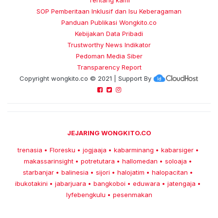
Tentang kami
SOP Pemberitaan Inklusif dan Isu Keberagaman
Panduan Publikasi Wongkito.co
Kebijakan Data Pribadi
Trustworthy News Indikator
Pedoman Media Siber
Transparency Report
Copyright
wongkito.co
© 2021 | Support By
JEJARING WONGKITO.CO
trenasia
Floresku
jogjaaja
kabarminang
kabarsiger
•
•
•
•
•
makassarinsight
potretutara
hallomedan
soloaja
•
•
•
•
starbanjar
balinesia
sijori
halojatim
halopacitan
•
•
•
•
•
ibukotakini
jabarjuara
bangkoboi
eduwara
jatengaja
•
•
•
•
•
lyfebengkulu
pesenmakan
•