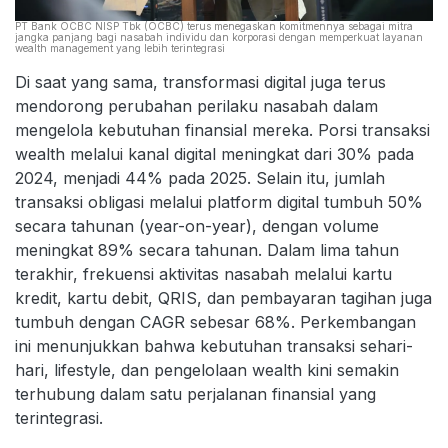
PT Bank OCBC NISP Tbk (OCBC) terus menegaskan komitmennya sebagai mitra
jangka panjang bagi nasabah individu dan korporasi dengan memperkuat layanan
wealth management yang lebih terintegrasi
Di saat yang sama, transformasi digital juga terus
mendorong perubahan perilaku nasabah dalam
mengelola kebutuhan finansial mereka. Porsi transaksi
wealth melalui kanal digital meningkat dari 30% pada
2024, menjadi 44% pada 2025. Selain itu, jumlah
transaksi obligasi melalui platform digital tumbuh 50%
secara tahunan (year-on-year), dengan volume
meningkat 89% secara tahunan. Dalam lima tahun
terakhir, frekuensi aktivitas nasabah melalui kartu
kredit, kartu debit, QRIS, dan pembayaran tagihan juga
tumbuh dengan CAGR sebesar 68%. Perkembangan
ini menunjukkan bahwa kebutuhan transaksi sehari-
hari, lifestyle, dan pengelolaan wealth kini semakin
terhubung dalam satu perjalanan finansial yang
terintegrasi.