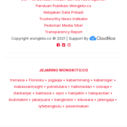
Panduan Publikasi Wongkito.co
Kebijakan Data Pribadi
Trustworthy News Indikator
Pedoman Media Siber
Transparency Report
Copyright
wongkito.co
© 2021 | Support By
JEJARING WONGKITO.CO
trenasia
Floresku
jogjaaja
kabarminang
kabarsiger
•
•
•
•
•
makassarinsight
potretutara
hallomedan
soloaja
•
•
•
•
starbanjar
balinesia
sijori
halojatim
halopacitan
•
•
•
•
•
ibukotakini
jabarjuara
bangkoboi
eduwara
jatengaja
•
•
•
•
•
lyfebengkulu
pesenmakan
•