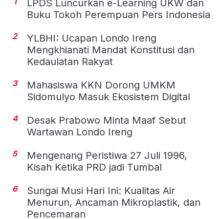
1
LPDS Luncurkan e-Learning UKW dan
Buku Tokoh Perempuan Pers Indonesia
2
YLBHI: Ucapan Londo Ireng
Mengkhianati Mandat Konstitusi dan
Kedaulatan Rakyat
3
Mahasiswa KKN Dorong UMKM
Sidomulyo Masuk Ekosistem Digital
4
Desak Prabowo Minta Maaf Sebut
Wartawan Londo Ireng
5
Mengenang Peristiwa 27 Juli 1996,
Kisah Ketika PRD jadi Tumbal
6
Sungai Musi Hari Ini: Kualitas Air
Menurun, Ancaman Mikroplastik, dan
Pencemaran