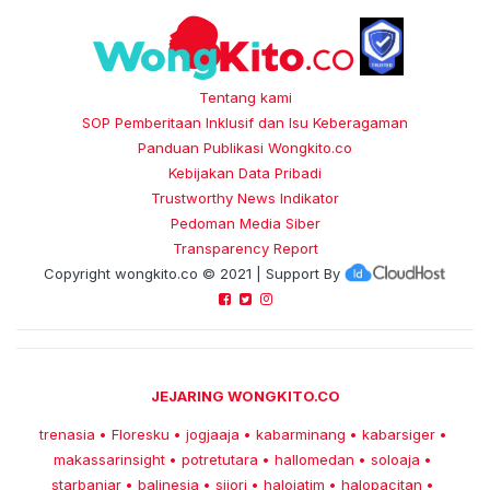
Tentang kami
SOP Pemberitaan Inklusif dan Isu Keberagaman
Panduan Publikasi Wongkito.co
Kebijakan Data Pribadi
Trustworthy News Indikator
Pedoman Media Siber
Transparency Report
Copyright
wongkito.co
© 2021 | Support By
JEJARING WONGKITO.CO
trenasia
Floresku
jogjaaja
kabarminang
kabarsiger
•
•
•
•
•
makassarinsight
potretutara
hallomedan
soloaja
•
•
•
•
starbanjar
balinesia
sijori
halojatim
halopacitan
•
•
•
•
•