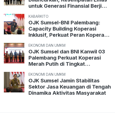
untuk Generasi Finansial Berjiwa
Pemimpin
KABARKITO
OJK Sumsel-BNI Palembang:
Capacity Building Koperasi
Inklusif, Perkuat Peran Koperasi
Merah Putih di Tingkat
EKONOMI DAN UMKM
Kelurahan Palembang
OJK Sumsel dan BNI Kanwil 03
Palembang Perkuat Koperasi
Merah Putih di Tingkat
Kelurahan
EKONOMI DAN UMKM
OJK Sumsel Jamin Stabilitas
Sektor Jasa Keuangan di Tengah
Dinamika Aktivitas Masyarakat