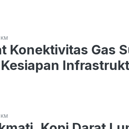
MKM
t Konektivitas Gas 
Kesiapan Infrastrukt
MKM
kmati, Kopi Darat L