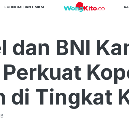
L
EKONOMI DAN UMKM
R
 dan BNI Ka
Perkuat Kop
 di Tingkat 
B