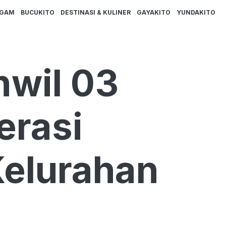
AGAM
BUCUKITO
DESTINASI & KULINER
GAYAKITO
YUNDAKITO
nwil 03
erasi
Kelurahan