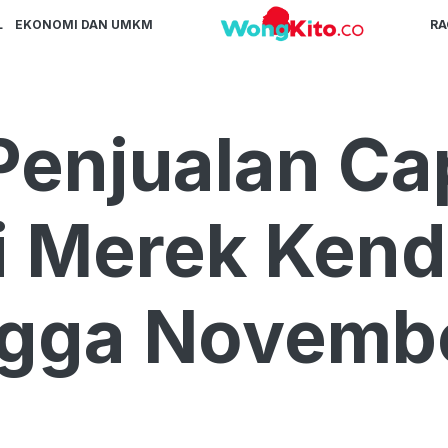
L
EKONOMI DAN UMKM
R
Penjualan Ca
ni Merek Ken
ingga Novemb