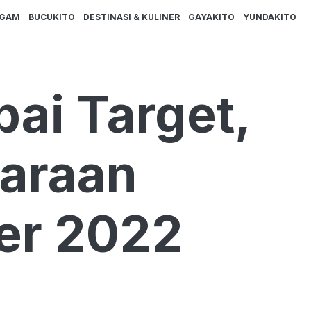
AGAM
BUCUKITO
DESTINASI & KULINER
GAYAKITO
YUNDAKITO
pai Target,
daraan
er 2022