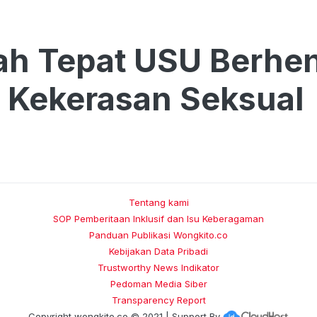
ah Tepat USU Berhe
 Kekerasan Seksual
Tentang kami
SOP Pemberitaan Inklusif dan Isu Keberagaman
Panduan Publikasi Wongkito.co
Kebijakan Data Pribadi
Trustworthy News Indikator
Pedoman Media Siber
Transparency Report
Copyright
wongkito.co
© 2021 | Support By