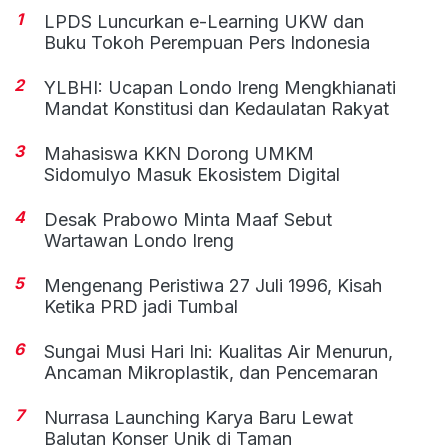
1
LPDS Luncurkan e-Learning UKW dan
Buku Tokoh Perempuan Pers Indonesia
2
YLBHI: Ucapan Londo Ireng Mengkhianati
Mandat Konstitusi dan Kedaulatan Rakyat
3
Mahasiswa KKN Dorong UMKM
Sidomulyo Masuk Ekosistem Digital
4
Desak Prabowo Minta Maaf Sebut
Wartawan Londo Ireng
5
Mengenang Peristiwa 27 Juli 1996, Kisah
Ketika PRD jadi Tumbal
6
Sungai Musi Hari Ini: Kualitas Air Menurun,
Ancaman Mikroplastik, dan Pencemaran
7
Nurrasa Launching Karya Baru Lewat
Balutan Konser Unik di Taman