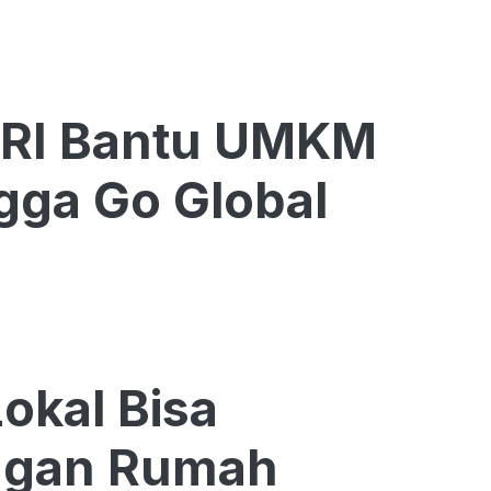
BRI Bantu UMKM
gga Go Global
kal Bisa
ngan Rumah