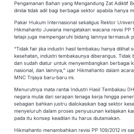
Pengamanan Bahan yang Mengandung Zat Adiktif B
dinilai tidak adil bagi berbagai sektor apabila hanya
Pakar Hukum Internasional sekaligus Rektor Unive
Hikmahanto Juwana mengatakan wacana revisi PP 10
tetapi juga mempengaruhi bidang lainnya termasuk 
“Tidak fair jika industri hasil tembakau hanya diliha
kesehatan, industri tembakaunya diberangus. Tidak
dan sudah diatur untuk menyeimbangkan berbagai kep
nasional, dan lainnya,” ujar Hikmahanto dalam acara
MNC Trijaya baru-baru ini.
Menurutnya mata rantai Industri Hasil Tembakau (I
negara mulai dari serapan tenaga kerja hingga pene
sebagian bahkan justru dialokasikan bagi sektor kes
menyeluruh dalam proses penyusunan kebijakan karena
pada itu konsep keadilan itu harus diutamakan.
Hikmahanto menambahkan revisi PP 109/2012 ini san