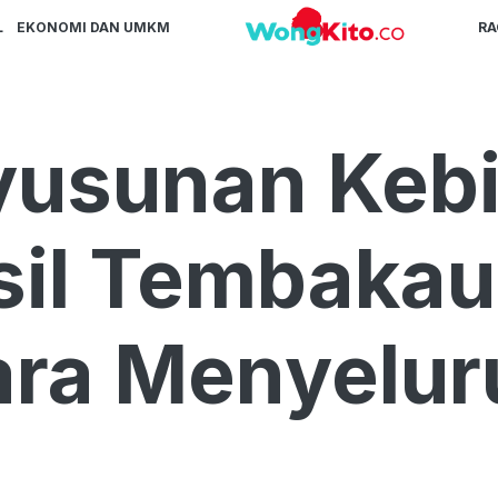
L
EKONOMI DAN UMKM
R
yusunan Keb
asil Tembaka
cara Menyelur