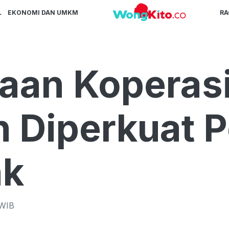
L
EKONOMI DAN UMKM
R
aan Koperas
h Diperkuat 
nk
WIB