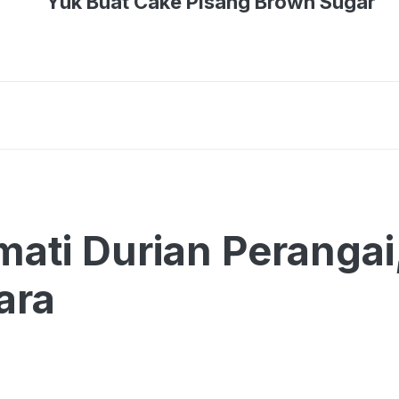
Yuk Buat Cake Pisang Brown Sugar
ati Durian Perangai
ara