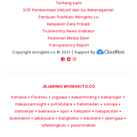
Tentang kami
SOP Pemberitaan Inklusif dan Isu Keberagaman
Panduan Publikasi Wongkito.co
Kebijakan Data Pribadi
Trustworthy News Indikator
Pedoman Media Siber
Transparency Report
Copyright
wongkito.co
© 2021 | Support By
JEJARING WONGKITO.CO
trenasia
Floresku
jogjaaja
kabarminang
kabarsiger
•
•
•
•
•
makassarinsight
potretutara
hallomedan
soloaja
•
•
•
•
starbanjar
balinesia
sijori
halojatim
halopacitan
•
•
•
•
•
ibukotakini
jabarjuara
bangkoboi
eduwara
jatengaja
•
•
•
•
•
lyfebengkulu
pesenmakan
•