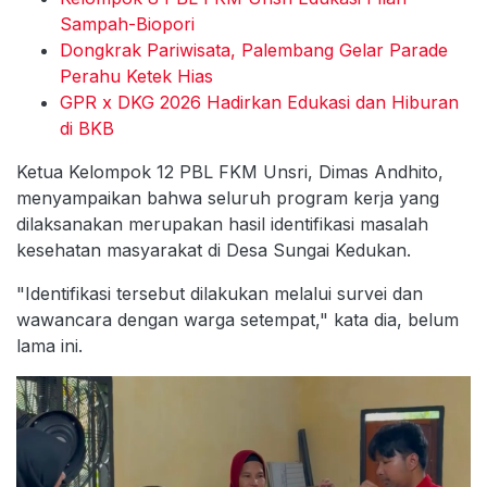
Sampah-Biopori
Dongkrak Pariwisata, Palembang Gelar Parade
Perahu Ketek Hias
GPR x DKG 2026 Hadirkan Edukasi dan Hiburan
di BKB
Ketua Kelompok 12 PBL FKM Unsri, Dimas Andhito,
menyampaikan bahwa seluruh program kerja yang
dilaksanakan merupakan hasil identifikasi masalah
kesehatan masyarakat di Desa Sungai Kedukan.
"Identifikasi tersebut dilakukan melalui survei dan
wawancara dengan warga setempat," kata dia, belum
lama ini.