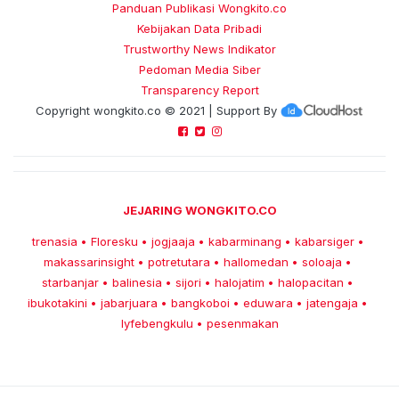
Panduan Publikasi Wongkito.co
Kebijakan Data Pribadi
Trustworthy News Indikator
Pedoman Media Siber
Transparency Report
Copyright
wongkito.co
© 2021 | Support By
JEJARING WONGKITO.CO
trenasia
Floresku
jogjaaja
kabarminang
kabarsiger
•
•
•
•
•
makassarinsight
potretutara
hallomedan
soloaja
•
•
•
•
starbanjar
balinesia
sijori
halojatim
halopacitan
•
•
•
•
•
ibukotakini
jabarjuara
bangkoboi
eduwara
jatengaja
•
•
•
•
•
lyfebengkulu
pesenmakan
•