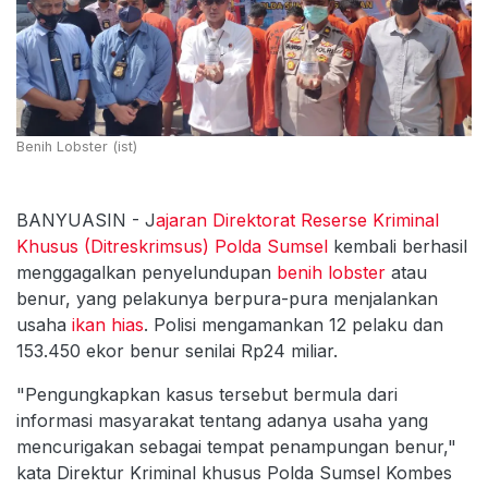
Benih Lobster (ist)
BANYUASIN - J
ajaran Direktorat Reserse Kriminal
Khusus (Ditreskrimsus) Polda Sumsel
kembali berhasil
menggagalkan penyelundupan
benih lobster
atau
benur, yang pelakunya berpura-pura menjalankan
usaha
ikan hias
. Polisi mengamankan 12 pelaku dan
153.450 ekor benur senilai Rp24 miliar.
"Pengungkapkan kasus tersebut bermula dari
informasi masyarakat tentang adanya usaha yang
mencurigakan sebagai tempat penampungan benur,"
kata Direktur Kriminal khusus Polda Sumsel Kombes