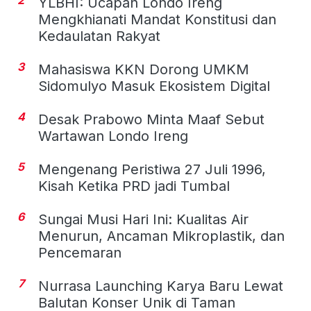
2
YLBHI: Ucapan Londo Ireng
Mengkhianati Mandat Konstitusi dan
Kedaulatan Rakyat
3
Mahasiswa KKN Dorong UMKM
Sidomulyo Masuk Ekosistem Digital
4
Desak Prabowo Minta Maaf Sebut
Wartawan Londo Ireng
5
Mengenang Peristiwa 27 Juli 1996,
Kisah Ketika PRD jadi Tumbal
6
Sungai Musi Hari Ini: Kualitas Air
Menurun, Ancaman Mikroplastik, dan
Pencemaran
7
Nurrasa Launching Karya Baru Lewat
Balutan Konser Unik di Taman