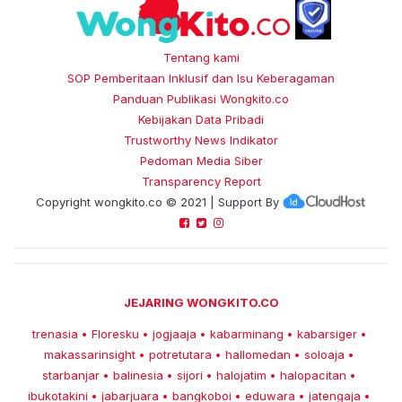
Tentang kami
SOP Pemberitaan Inklusif dan Isu Keberagaman
Panduan Publikasi Wongkito.co
Kebijakan Data Pribadi
Trustworthy News Indikator
Pedoman Media Siber
Transparency Report
Copyright
wongkito.co
© 2021 | Support By
JEJARING WONGKITO.CO
trenasia
Floresku
jogjaaja
kabarminang
kabarsiger
•
•
•
•
•
makassarinsight
potretutara
hallomedan
soloaja
•
•
•
•
starbanjar
balinesia
sijori
halojatim
halopacitan
•
•
•
•
•
ibukotakini
jabarjuara
bangkoboi
eduwara
jatengaja
•
•
•
•
•