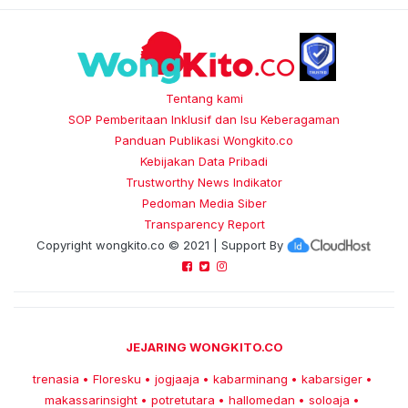
Tentang kami
SOP Pemberitaan Inklusif dan Isu Keberagaman
Panduan Publikasi Wongkito.co
Kebijakan Data Pribadi
Trustworthy News Indikator
Pedoman Media Siber
Transparency Report
Copyright
wongkito.co
© 2021 | Support By
JEJARING WONGKITO.CO
trenasia
Floresku
jogjaaja
kabarminang
kabarsiger
•
•
•
•
•
makassarinsight
potretutara
hallomedan
soloaja
•
•
•
•