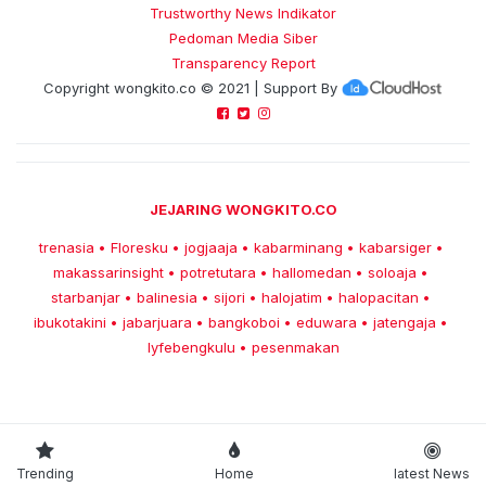
Trustworthy News Indikator
Pedoman Media Siber
Transparency Report
Copyright
wongkito.co
© 2021 | Support By
JEJARING WONGKITO.CO
trenasia
Floresku
jogjaaja
kabarminang
kabarsiger
•
•
•
•
•
makassarinsight
potretutara
hallomedan
soloaja
•
•
•
•
starbanjar
balinesia
sijori
halojatim
halopacitan
•
•
•
•
•
ibukotakini
jabarjuara
bangkoboi
eduwara
jatengaja
•
•
•
•
•
lyfebengkulu
pesenmakan
•
Trending
Home
latest News