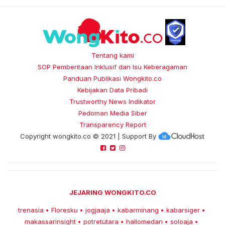
Tentang kami
SOP Pemberitaan Inklusif dan Isu Keberagaman
Panduan Publikasi Wongkito.co
Kebijakan Data Pribadi
Trustworthy News Indikator
Pedoman Media Siber
Transparency Report
Copyright
wongkito.co
© 2021 | Support By
JEJARING WONGKITO.CO
trenasia
Floresku
jogjaaja
kabarminang
kabarsiger
•
•
•
•
•
makassarinsight
potretutara
hallomedan
soloaja
•
•
•
•