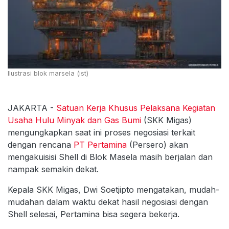
Ilustrasi blok marsela (ist)
JAKARTA -
Satuan Kerja Khusus Pelaksana Kegiatan
Usaha Hulu Minyak dan Gas Bumi
(SKK Migas)
mengungkapkan saat ini proses negosiasi terkait
dengan rencana
PT Pertamina
(Persero) akan
mengakuisisi Shell di Blok Masela masih berjalan dan
nampak semakin dekat.
Kepala SKK Migas, Dwi Soetjipto mengatakan, mudah-
mudahan dalam waktu dekat hasil negosiasi dengan
Shell selesai, Pertamina bisa segera bekerja.