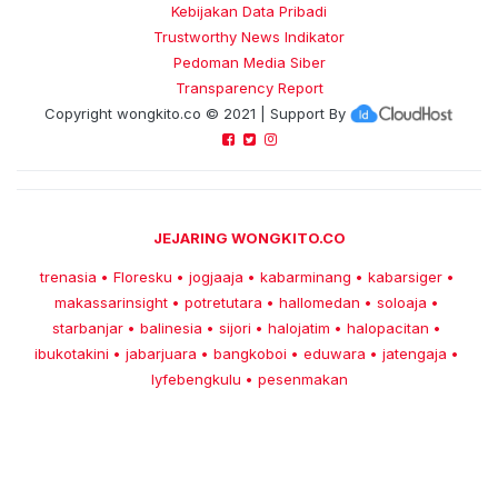
Kebijakan Data Pribadi
Trustworthy News Indikator
Pedoman Media Siber
Transparency Report
Copyright
wongkito.co
© 2021 | Support By
JEJARING WONGKITO.CO
trenasia
Floresku
jogjaaja
kabarminang
kabarsiger
•
•
•
•
•
makassarinsight
potretutara
hallomedan
soloaja
•
•
•
•
starbanjar
balinesia
sijori
halojatim
halopacitan
•
•
•
•
•
ibukotakini
jabarjuara
bangkoboi
eduwara
jatengaja
•
•
•
•
•
lyfebengkulu
pesenmakan
•