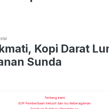
MKM
kmati, Kopi Darat L
anan Sunda
Tentang kami
SOP Pemberitaan Inklusif dan Isu Keberagaman
Panduan Publikasi Wongkito.co