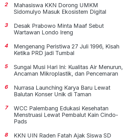
2
Mahasiswa KKN Dorong UMKM
Sidomulyo Masuk Ekosistem Digital
3
Desak Prabowo Minta Maaf Sebut
Wartawan Londo Ireng
4
Mengenang Peristiwa 27 Juli 1996, Kisah
Ketika PRD jadi Tumbal
5
Sungai Musi Hari Ini: Kualitas Air Menurun,
Ancaman Mikroplastik, dan Pencemaran
6
Nurrasa Launching Karya Baru Lewat
Balutan Konser Unik di Taman
7
WCC Palembang Edukasi Kesehatan
Menstruasi Lewat Pembalut Kain Cindo-
Pads
8
KKN UIN Raden Fatah Ajak Siswa SD