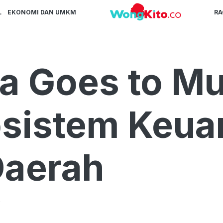
L
EKONOMI DAN UMKM
R
a Goes to Mu
osistem Keu
 Daerah
B