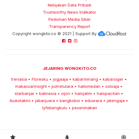
Kebijakan Data Pribadi
Trustworthy News Indikator
Pedoman Media Siber
Transparency Report
Copyright
wongkito.co
© 2021 | Support By
JEJARING WONGKITO.CO
trenasia
Floresku
jogjaaja
kabarminang
kabarsiger
•
•
•
•
•
makassarinsight
potretutara
hallomedan
soloaja
•
•
•
•
starbanjar
balinesia
sijori
halojatim
halopacitan
•
•
•
•
•
ibukotakini
jabarjuara
bangkoboi
eduwara
jatengaja
•
•
•
•
•
lyfebengkulu
pesenmakan
•