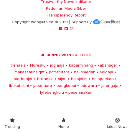
Trustworthy News Indikator
Pedoman Media Siber
Transparency Report
Copyright
wongkito.co
© 2021 | Support By
JEJARING WONGKITO.CO
trenasia
Floresku
jogjaaja
kabarminang
kabarsiger
•
•
•
•
•
makassarinsight
potretutara
hallomedan
soloaja
•
•
•
•
starbanjar
balinesia
sijori
halojatim
halopacitan
•
•
•
•
•
ibukotakini
jabarjuara
bangkoboi
eduwara
jatengaja
•
•
•
•
•
lyfebengkulu
pesenmakan
•
Trending
Home
latest News