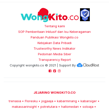
Tentang kami
SOP Pemberitaan Inklusif dan Isu Keberagaman
Panduan Publikasi Wongkito.co
Kebijakan Data Pribadi
Trustworthy News Indikator
Pedoman Media Siber
Transparency Report
Copyright
wongkito.co
© 2021 | Support By
JEJARING WONGKITO.CO
trenasia
Floresku
jogjaaja
kabarminang
kabarsiger
•
•
•
•
•
makassarinsight
potretutara
hallomedan
soloaja
•
•
•
•