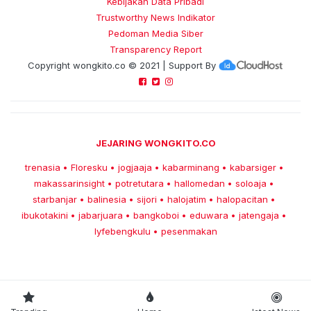
Kebijakan Data Pribadi
Trustworthy News Indikator
Pedoman Media Siber
Transparency Report
Copyright
wongkito.co
© 2021 | Support By
JEJARING WONGKITO.CO
trenasia
Floresku
jogjaaja
kabarminang
kabarsiger
•
•
•
•
•
makassarinsight
potretutara
hallomedan
soloaja
•
•
•
•
starbanjar
balinesia
sijori
halojatim
halopacitan
•
•
•
•
•
ibukotakini
jabarjuara
bangkoboi
eduwara
jatengaja
•
•
•
•
•
lyfebengkulu
pesenmakan
•