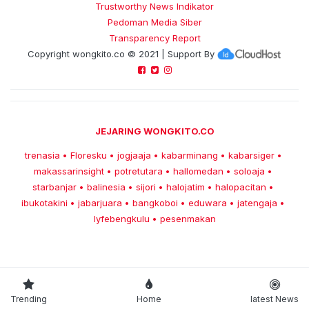
Trustworthy News Indikator
Pedoman Media Siber
Transparency Report
Copyright
wongkito.co
© 2021 | Support By
JEJARING WONGKITO.CO
trenasia
Floresku
jogjaaja
kabarminang
kabarsiger
•
•
•
•
•
makassarinsight
potretutara
hallomedan
soloaja
•
•
•
•
starbanjar
balinesia
sijori
halojatim
halopacitan
•
•
•
•
•
ibukotakini
jabarjuara
bangkoboi
eduwara
jatengaja
•
•
•
•
•
lyfebengkulu
pesenmakan
•
Trending
Home
latest News