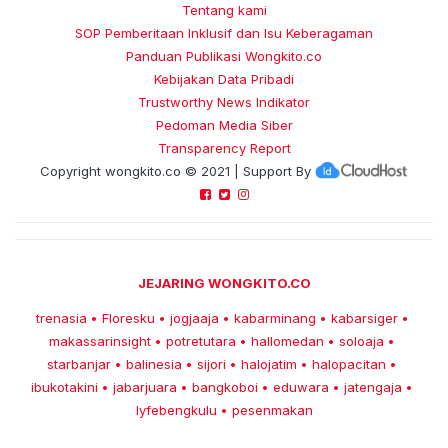
Tentang kami
SOP Pemberitaan Inklusif dan Isu Keberagaman
Panduan Publikasi Wongkito.co
Kebijakan Data Pribadi
Trustworthy News Indikator
Pedoman Media Siber
Transparency Report
Copyright
wongkito.co
© 2021 | Support By
JEJARING WONGKITO.CO
trenasia
Floresku
jogjaaja
kabarminang
kabarsiger
•
•
•
•
•
makassarinsight
potretutara
hallomedan
soloaja
•
•
•
•
starbanjar
balinesia
sijori
halojatim
halopacitan
•
•
•
•
•
ibukotakini
jabarjuara
bangkoboi
eduwara
jatengaja
•
•
•
•
•
lyfebengkulu
pesenmakan
•