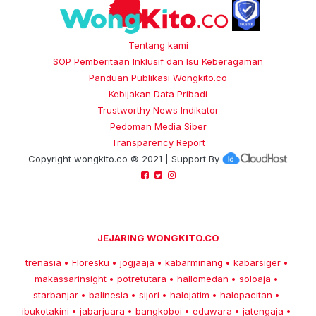
Tentang kami
SOP Pemberitaan Inklusif dan Isu Keberagaman
Panduan Publikasi Wongkito.co
Kebijakan Data Pribadi
Trustworthy News Indikator
Pedoman Media Siber
Transparency Report
Copyright
wongkito.co
© 2021 | Support By
JEJARING WONGKITO.CO
trenasia
Floresku
jogjaaja
kabarminang
kabarsiger
•
•
•
•
•
makassarinsight
potretutara
hallomedan
soloaja
•
•
•
•
starbanjar
balinesia
sijori
halojatim
halopacitan
•
•
•
•
•
ibukotakini
jabarjuara
bangkoboi
eduwara
jatengaja
•
•
•
•
•