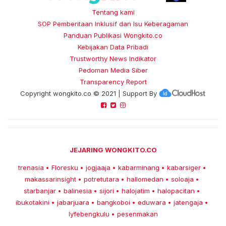
Tentang kami
SOP Pemberitaan Inklusif dan Isu Keberagaman
Panduan Publikasi Wongkito.co
Kebijakan Data Pribadi
Trustworthy News Indikator
Pedoman Media Siber
Transparency Report
Copyright
wongkito.co
© 2021 | Support By
JEJARING WONGKITO.CO
trenasia
Floresku
jogjaaja
kabarminang
kabarsiger
•
•
•
•
•
makassarinsight
potretutara
hallomedan
soloaja
•
•
•
•
starbanjar
balinesia
sijori
halojatim
halopacitan
•
•
•
•
•
ibukotakini
jabarjuara
bangkoboi
eduwara
jatengaja
•
•
•
•
•
lyfebengkulu
pesenmakan
•