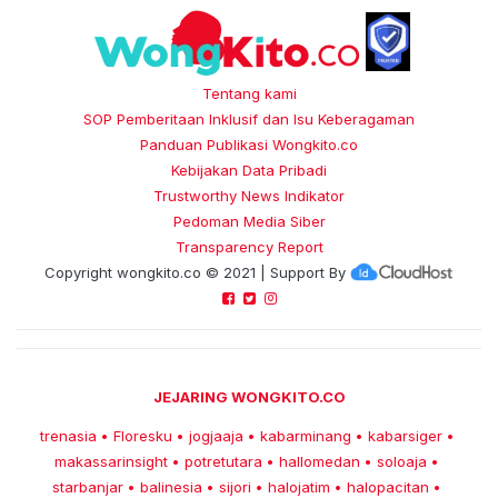
Tentang kami
SOP Pemberitaan Inklusif dan Isu Keberagaman
Panduan Publikasi Wongkito.co
Kebijakan Data Pribadi
Trustworthy News Indikator
Pedoman Media Siber
Transparency Report
Copyright
wongkito.co
© 2021 | Support By
JEJARING WONGKITO.CO
trenasia
Floresku
jogjaaja
kabarminang
kabarsiger
•
•
•
•
•
makassarinsight
potretutara
hallomedan
soloaja
•
•
•
•
starbanjar
balinesia
sijori
halojatim
halopacitan
•
•
•
•
•