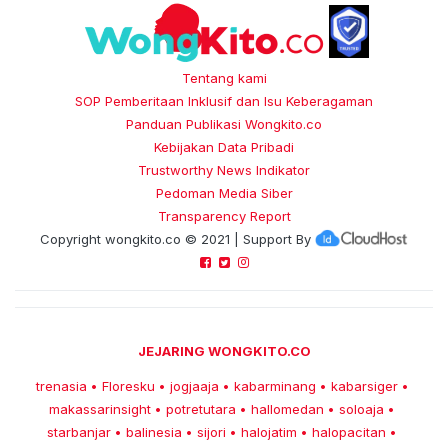
Tentang kami
SOP Pemberitaan Inklusif dan Isu Keberagaman
Panduan Publikasi Wongkito.co
Kebijakan Data Pribadi
Trustworthy News Indikator
Pedoman Media Siber
Transparency Report
Copyright
wongkito.co
© 2021 | Support By
JEJARING WONGKITO.CO
trenasia
Floresku
jogjaaja
kabarminang
kabarsiger
•
•
•
•
•
makassarinsight
potretutara
hallomedan
soloaja
•
•
•
•
starbanjar
balinesia
sijori
halojatim
halopacitan
•
•
•
•
•