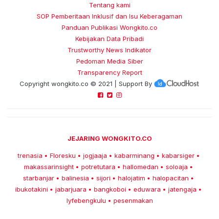
Tentang kami
SOP Pemberitaan Inklusif dan Isu Keberagaman
Panduan Publikasi Wongkito.co
Kebijakan Data Pribadi
Trustworthy News Indikator
Pedoman Media Siber
Transparency Report
Copyright
wongkito.co
© 2021 | Support By
JEJARING WONGKITO.CO
trenasia
Floresku
jogjaaja
kabarminang
kabarsiger
•
•
•
•
•
makassarinsight
potretutara
hallomedan
soloaja
•
•
•
•
starbanjar
balinesia
sijori
halojatim
halopacitan
•
•
•
•
•
ibukotakini
jabarjuara
bangkoboi
eduwara
jatengaja
•
•
•
•
•
lyfebengkulu
pesenmakan
•